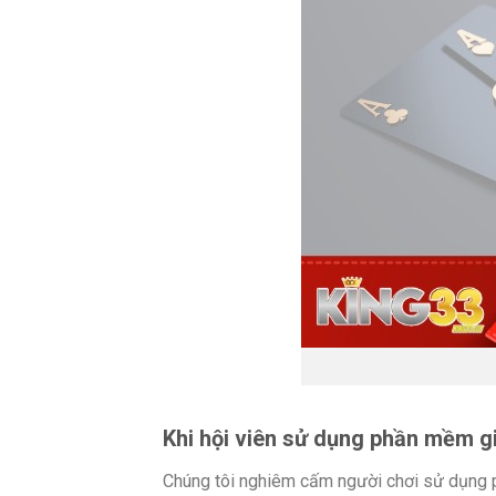
Khi hội viên sử dụng phần mềm gi
Chúng tôi nghiêm cấm người chơi sử dụng 