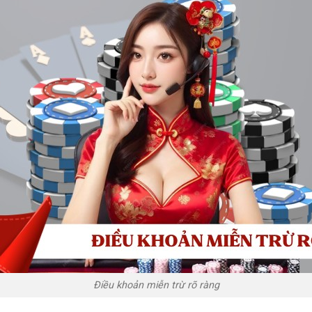
Điều khoản miễn trừ rõ ràng