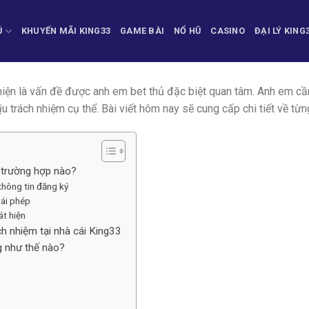
Ủ
KHUYẾN MÃI KING33
GAME BÀI
NỔ HŨ
CASINO
ĐẠI LÝ KING
iện là vấn đề được anh em bet thủ đặc biệt quan tâm. Anh em cầ
u trách nhiệm cụ thể. Bài viết hôm nay sẽ cung cấp chi tiết về t
 trường hợp nào?
 thông tin đăng ký
rái phép
át hiện
h nhiệm tại nhà cái King33
ng như thế nào?