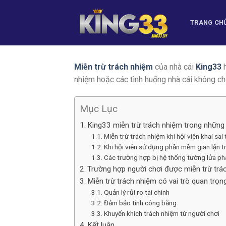
Bỏ
qua
TRANG CH
nội
dung
Miễn trừ trách nhiệm
của nhà cái
King33
h
nhiệm hoặc các tình huống nhà cái không chị
Mục Lục
King33 miễn trừ trách nhiệm trong những
Miễn trừ trách nhiệm khi hội viên khai sai
Khi hội viên sử dụng phần mềm gian lận t
Các trường hợp bị hệ thống tường lửa ph
Trường hợp người chơi được miễn trừ trác
Miễn trừ trách nhiệm có vai trò quan trọ
Quản lý rủi ro tài chính
Đảm bảo tính công bằng
Khuyến khích trách nhiệm từ người chơi
Kết luận