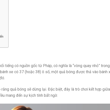
yến
 nổi tiếng có nguồn gốc từ Pháp, có nghĩa là “vòng quay nhỏ” trong
c bánh xe có 37 (hoặc 38) ô số, một quả bóng được thả vào bánh 
đó.
ằng quả bóng sẽ dừng lại. Đặc biệt, đây là trò chơi kết hợp giữa
ều mang đến sự kịch tính bất ngờ.