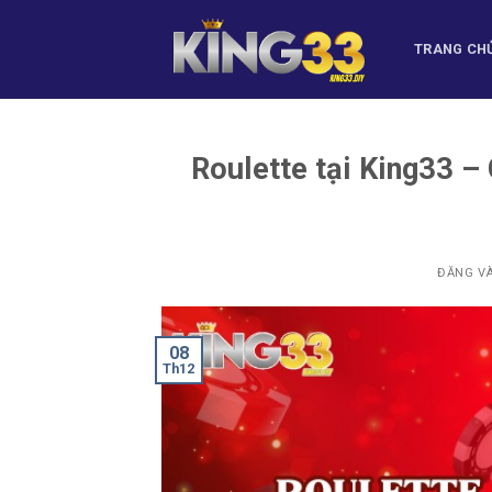
Bỏ
qua
TRANG CH
nội
dung
Roulette tại King33 –
ĐĂNG V
08
Th12