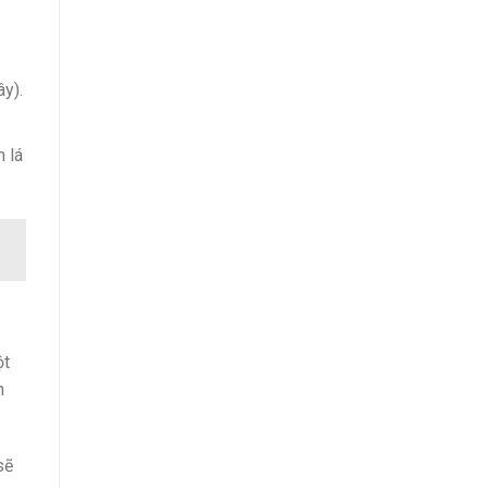
y).
 lá
ột
n
sẽ