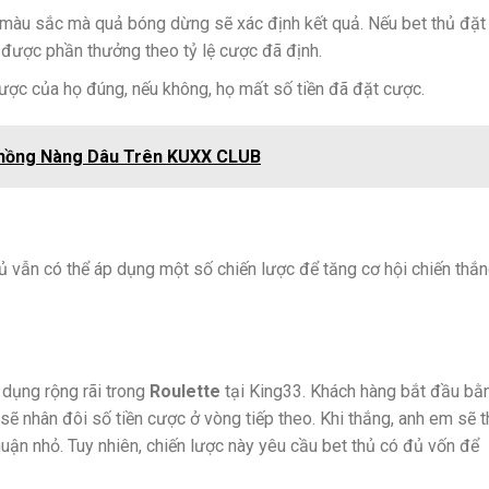
 màu sắc mà quả bóng dừng sẽ xác định kết quả. Nếu bet thủ đặt
 được phần thưởng theo tỷ lệ cược đã định.
ược của họ đúng, nếu không, họ mất số tiền đã đặt cược.
Chồng Nàng Dâu Trên KUXX CLUB
ủ vẫn có thể áp dụng một số chiến lược để tăng cơ hội chiến thắn
 dụng rộng rãi trong
Roulette
tại King33. Khách hàng bắt đầu bằ
 sẽ nhân đôi số tiền cược ở vòng tiếp theo. Khi thắng, anh em sẽ t
huận nhỏ. Tuy nhiên, chiến lược này yêu cầu bet thủ có đủ vốn để