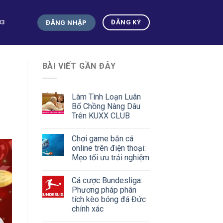
ĐĂNG KÝ
33
ĐĂNG NHẬP
BÀI VIẾT GẦN ĐÂY
Làm Tình Loạn Luân
Bố Chồng Nàng Dâu
Trên KUXX CLUB
Chơi game bắn cá
online trên điện thoại:
Mẹo tối ưu trải nghiệm
Cá cược Bundesliga:
Phương pháp phân
tích kèo bóng đá Đức
chính xác