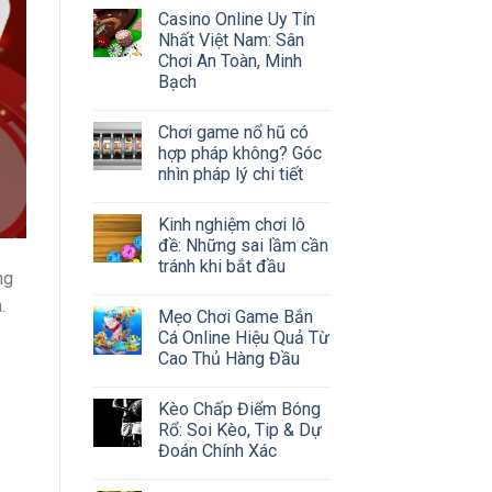
Casino Online Uy Tín
Nhất Việt Nam: Sân
Chơi An Toàn, Minh
Bạch
Chơi game nổ hũ có
hợp pháp không? Góc
nhìn pháp lý chi tiết
Kinh nghiệm chơi lô
đề: Những sai lầm cần
tránh khi bắt đầu
ng
.
Mẹo Chơi Game Bắn
Cá Online Hiệu Quả Từ
Cao Thủ Hàng Đầu
Kèo Chấp Điểm Bóng
Rổ: Soi Kèo, Tip & Dự
Đoán Chính Xác