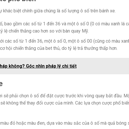
ự khác biệt chính giữa chúng là số lượng ô số trên bánh xe.
, bao gồm các số từ 1 đến 36 và một ô số 0 (0 có màu xanh lá câ
tỷ lệ chiến thắng cao hơn so với bàn quay Mỹ.
ới các số từ 1 đến 36, một ô số 0, một ô số 00 (cũng có màu xanh
ơ hội chiến thắng của bet thủ, do tỷ lệ trả thưởng thấp hơn.
áp không? Góc nhìn pháp lý chi tiết
e
ơi sẽ phải chọn ô số để đặt cược trước khi vòng quay bắt đầu. M
 sẽ không thể thay đổi cược của mình. Các lựa chọn cược phổ biế
 màu đỏ hoặc màu đen, dựa vào màu sắc của ô số mà quả bóng 