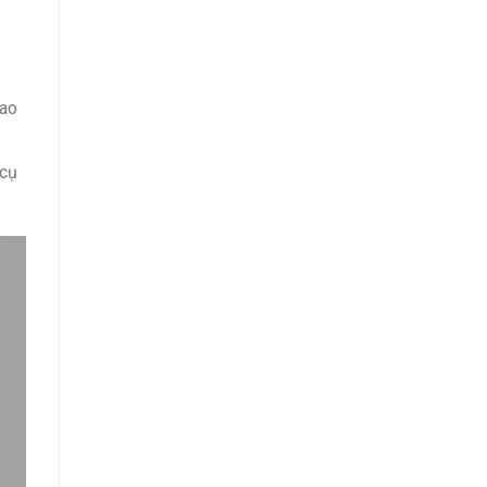
bao
 cụ