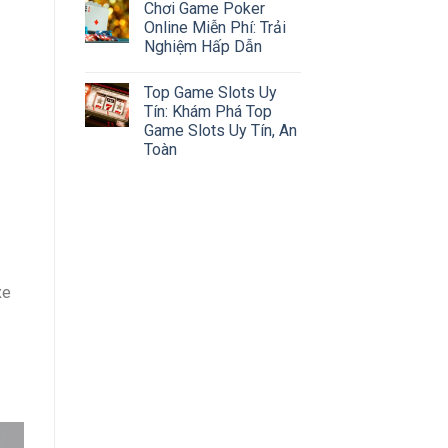
Chơi Game Poker
Online Miễn Phí: Trải
Nghiệm Hấp Dẫn
Top Game Slots Uy
Tín: Khám Phá Top
Game Slots Uy Tín, An
Toàn
xe