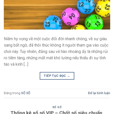
Niềm hy vọng về một cuộc đổi đời nhanh chóng, về sự giàu
sang bất ngờ, đã thôi thúc không ít người tham gia vào cuộc
chơi này. Tuy nhiên, đằng sau vẻ hào nhoáng ấy là những rủi
ro tiềm tàng, những mất mát khó lường nếu thiếu đi sự tỉnh
táo và kinh […]
TIẾP TỤC ĐỌC
→
Đăng trong
XỐ SỐ
Để lại bình luận
XỐ SỐ
Thống kê xổ số VIP – Chốt số siêu chuẩn,