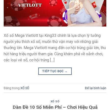
Xổ số Mega Vietlott tại King33 chính là lựa chọn lý tưởng
người yêu thích xổ số, muốn thử vận may với những giải
thưởng lớn. Mega Vietlott mang đến cơ hội trúng giải lớn, thu
hút hàng triệu người tham gia. Cùng khám phá về sảnh chơi,
các loại vé số, cơ hội trúng […]
TIẾP TỤC ĐỌC
→
Đăng trong
XỐ SỐ
Để lại bình luận
XỐ SỐ
Dàn Đề 10 Số Miễn Phí – Chơi Hiệu Quả