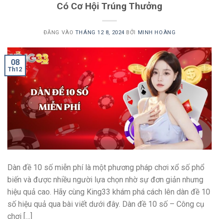
Có Cơ Hội Trúng Thưởng
ĐĂNG VÀO
THÁNG 12 8, 2024
BỞI
MINH HOÀNG
08
Th12
Dàn đề 10 số miễn phí là một phương pháp chơi xổ số phổ
biến và được nhiều người lựa chọn nhờ sự đơn giản nhưng
hiệu quả cao. Hãy cùng King33 khám phá cách lên dàn đề 10
số hiệu quả qua bài viết dưới đây. Dàn đề 10 số – Công cụ
chơi […]