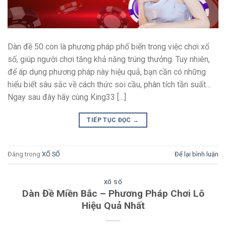
Dàn đề 50 con là phương pháp phổ biến trong việc chơi xổ
số, giúp người chơi tăng khả năng trúng thưởng. Tuy nhiên,
để áp dụng phương pháp này hiệu quả, bạn cần có những
hiểu biết sâu sắc về cách thức soi cầu, phân tích tần suất…
Ngay sau đây hãy cùng King33 […]
TIẾP TỤC ĐỌC
→
Đăng trong
XỐ SỐ
Để lại bình luận
XỐ SỐ
Dàn Đề Miền Bắc – Phương Pháp Chơi Lô
Hiệu Quả Nhất