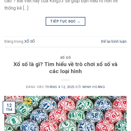
cao”? Bài viết này của King33 sẽ giúp bạn hiểu rõ hơn về
thống kê […]
TIẾP TỤC ĐỌC
→
Đăng trong
XỐ SỐ
Để lại bình luận
XỐ SỐ
Xổ số là gì? Tìm hiểu về trò chơi xổ số và
các loại hình
ĐĂNG VÀO
THÁNG 4 12, 2025
BỞI
MINH HOÀNG
12
Th4