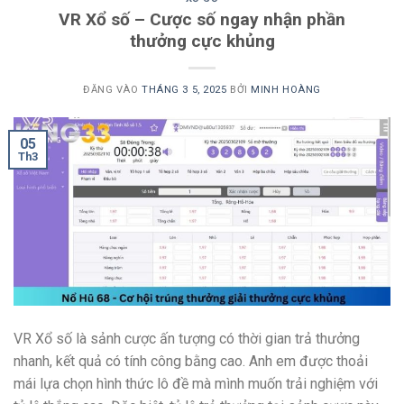
VR Xổ số – Cược số ngay nhận phần
thưởng cực khủng
ĐĂNG VÀO
THÁNG 3 5, 2025
BỞI
MINH HOÀNG
05
Th3
VR Xổ số là sảnh cược ấn tượng có thời gian trả thưởng
nhanh, kết quả có tính công bằng cao. Anh em được thoải
mái lựa chọn hình thức lô đề mà mình muốn trải nghiệm với