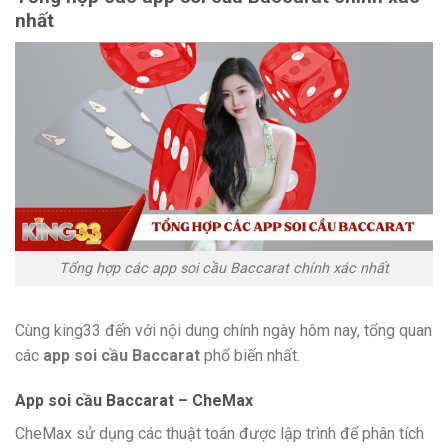
nhất
Tổng hợp các app soi cầu Baccarat chính xác nhất
Cùng king33 đến với nội dung chính ngày hôm nay, tổng quan
các
app soi cầu Baccarat
phổ biến nhất.
App soi cầu Baccarat – CheMax
CheMax sử dụng các thuật toán được lập trình để phân tích