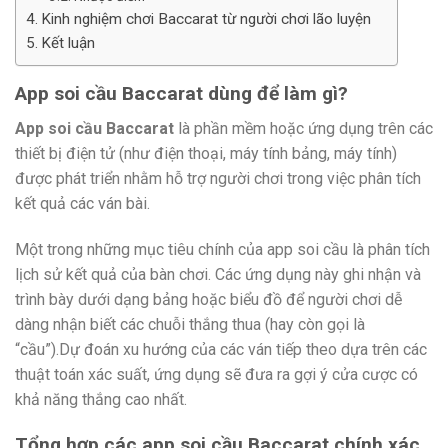
Kinh nghiệm chơi Baccarat từ người chơi lão luyện
Kết luận
App soi cầu Baccarat dùng để làm gì?
App soi cầu Baccarat
là phần mềm hoặc ứng dụng trên các
thiết bị điện tử (như điện thoại, máy tính bảng, máy tính)
được phát triển nhằm hỗ trợ người chơi trong việc phân tích
kết quả các ván bài.
Một trong những mục tiêu chính của app soi cầu là phân tích
lịch sử kết quả của bàn chơi. Các ứng dụng này ghi nhận và
trình bày dưới dạng bảng hoặc biểu đồ để người chơi dễ
dàng nhận biết các chuỗi thắng thua (hay còn gọi là
“cầu”).Dự đoán xu hướng của các ván tiếp theo dựa trên các
thuật toán xác suất, ứng dụng sẽ đưa ra gợi ý cửa cược có
khả năng thắng cao nhất.
Tổng hợp các app soi cầu Baccarat chính xác