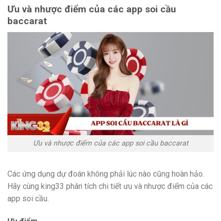
Ưu và nhược điểm của các app soi cầu
baccarat
Ưu và nhược điểm của các app soi cầu baccarat
Các ứng dụng dự đoán không phải lúc nào cũng hoàn hảo.
Hãy cùng king33 phân tích chi tiết ưu và nhược điểm của các
app soi cầu.