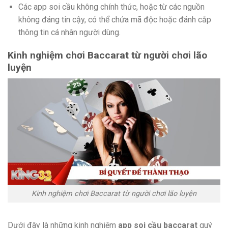
Các app soi cầu không chính thức, hoặc từ các nguồn
không đáng tin cậy, có thể chứa mã độc hoặc đánh cắp
thông tin cá nhân người dùng.
Kinh nghiệm chơi Baccarat từ người chơi lão
luyện
Kinh nghiệm chơi Baccarat từ người chơi lão luyện
Dưới đây là những kinh nghiệm
app soi cầu baccarat
quý