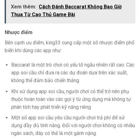
Xem thêm:
Cách Đánh Baccarat Không Bao Giờ
Thua Từ Cao Thủ Game Bài
Nhược điểm
Bên cạnh ưu điểm, king33 cung cấp một số nhược điểm phổ
biến khi dùng các app
như:
Baccarat là một trò chơi có yếu tố ngẫu nhiên rất cao. Các
app soi cầu chỉ đưa ra các dự đoán dựa trên xác suất,
không thể đảm bảo chiến thắng.
Khi sử dụng app soi cầu, người chơi có thể trở nên phụ
thuộc hoàn toàn vào các gợi ý từ ứng dụng mà không tự
phân tích hay phát triển kỹ năng riêng
Một số app soi cầu yêu cầu người chơi trả phí để sử
dụng đầy đủ tính năng. Đối với người chơi không có nhiều
ngân sách, đây có thể là một gánh nặng.