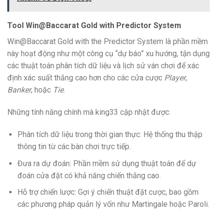
Tool Win@Baccarat Gold with Predictor System
Win@Baccarat Gold with the Predictor System là phần mềm
này hoạt động như một công cụ “dự báo” xu hướng, tận dụng
các thuật toán phân tích dữ liệu và lịch sử ván chơi để xác
định xác suất thắng cao hơn cho các cửa cược
Player
,
Banker
, hoặc
Tie
.
Những tính năng chính mà king33 cập nhật được:
Phân tích dữ liệu trong thời gian thực: Hệ thống thu thập
thông tin từ các bàn chơi trực tiếp.
Đưa ra dự đoán: Phần mềm sử dụng thuật toán để dự
đoán cửa đặt có khả năng chiến thắng cao.
Hỗ trợ chiến lược: Gợi ý chiến thuật đặt cược, bao gồm
các phương pháp quản lý vốn như Martingale hoặc Paroli.