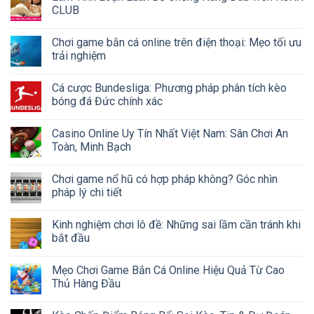
CLUB
Chơi game bắn cá online trên điện thoại: Mẹo tối ưu
trải nghiệm
Cá cược Bundesliga: Phương pháp phân tích kèo
bóng đá Đức chính xác
Casino Online Uy Tín Nhất Việt Nam: Sân Chơi An
Toàn, Minh Bạch
Chơi game nổ hũ có hợp pháp không? Góc nhìn
pháp lý chi tiết
Kinh nghiệm chơi lô đề: Những sai lầm cần tránh khi
bắt đầu
Mẹo Chơi Game Bắn Cá Online Hiệu Quả Từ Cao
Thủ Hàng Đầu