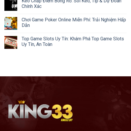
Kèo Chấp Điểm Bóng Rổ: Soi Kèo, Tip & Dự Đoán
Chính Xác
Chơi Game Poker Online Miễn Phí: Trải Nghiệm Hấp
Dẫn
Top Game Slots Uy Tín: Khám Phá Top Game Slots
Uy Tín, An Toàn