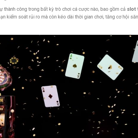
sự thành công trong bất kỳ trò chơi cá cược nào, bao gồm cả
slot 
bạn kiểm soát rủi ro mà còn kéo dài thời gian chơi, tăng cơ hội să