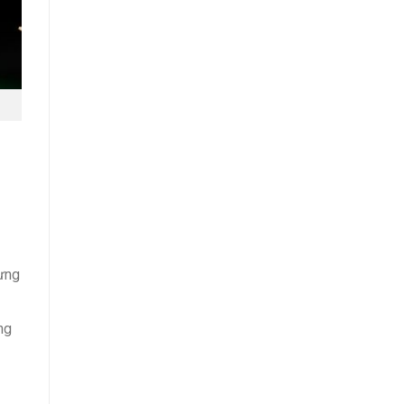
ưng
ng