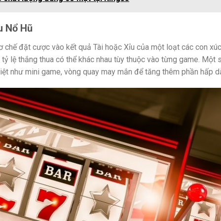
ỉu Nổ Hũ
ơ chế đặt cược vào kết quả Tài hoặc Xỉu của một loạt các con xú
 tỷ lệ thắng thua có thể khác nhau tùy thuộc vào từng game. Một 
biệt như mini game, vòng quay may mắn để tăng thêm phần hấp d