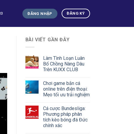
ĐĂNG KÝ
33
ĐĂNG NHẬP
BÀI VIẾT GẦN ĐÂY
Làm Tình Loạn Luân
Bố Chồng Nàng Dâu
Trên KUXX CLUB
Chơi game bắn cá
online trên điện thoại:
Mẹo tối ưu trải nghiệm
Cá cược Bundesliga:
Phương pháp phân
tích kèo bóng đá Đức
chính xác